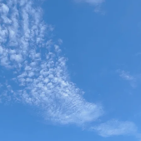
entit. Où l'on déjeune les pieds au-dessus de l'eau, où l'on dîne au bru