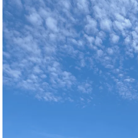
Restaurant, ponton & hôtel sur l'île de N'Gor — face à l'Atlantique
À quelques coups de rame de Dakar, il existe un endroit où le temps ral
Découvrir le restaurant
Réserver une chambre
En quelques chiffres
50
Couverts en terrasse
face à l'océan
100
Couverts en terrasse et avec le ponton
pour vos team buildings
6