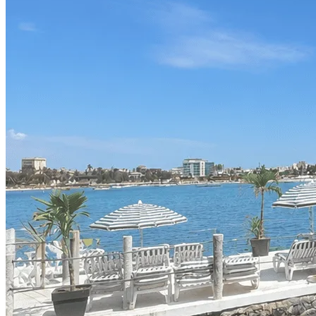
Chambres vue mer
cosy et intimistes
5
min
De Dakar
en bateau
Offrez à vos collaborateurs et à vos invités une expérience exclusive d
idéal pour vos team buildings, séjours de groupe, séminaires, événemen
Découvrir
La Maison d'Italie
"Un lieu unique où savourer, s'évader et se retrouver."