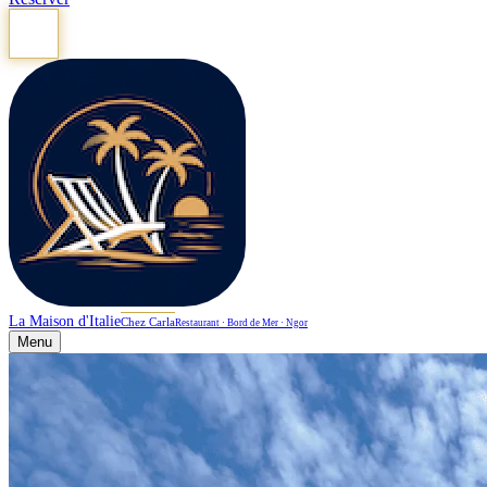
La Maison d'Italie
Chez Carla
Restaurant · Bord de Mer · Ngor
Menu
Île de N'Gor · Dakar · Sénégal
Bienvenue à la Maison d'Italie